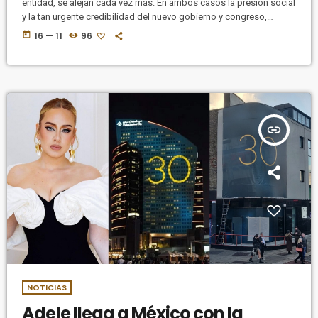
entidad, se alejan cada vez más. En ambos casos la presión social
y la tan urgente credibilidad del nuevo gobierno y congreso,
estarían haciendo su parte.
today
16 — 11
96
insert_link
NOTICIAS
Adele llega a México con la