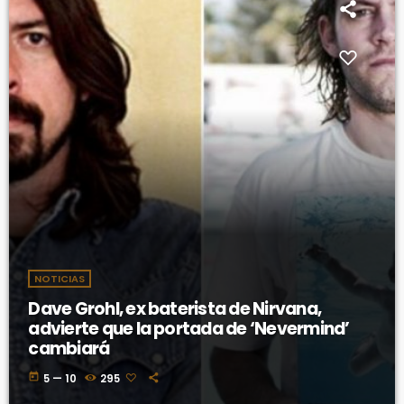
NOTICIAS
Dave Grohl, ex baterista de Nirvana,
advierte que la portada de ‘Nevermind’
cambiará
today
5 — 10
295