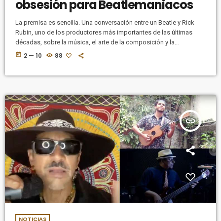
obsesión para Beatlemaniacos
La premisa es sencilla. Una conversación entre un Beatle y Rick
Rubin, uno de los productores más importantes de las últimas
décadas, sobre la música, el arte de la composición y la
producción, la creación artística y algo más. Esto es lo que nos
today
2 — 10
88
promete la serie de Hulu, McCartney 3,2,1, lanzada en México bajo
la nueva plataforma de streaming Star+. Y eso es justo lo que nos
entrega. A […]
insert_link
NOTICIAS