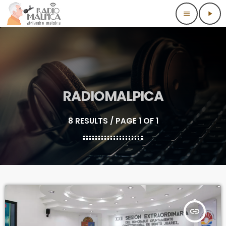
menu
play_arrow
RADIOMALPICA
8 RESULTS / PAGE 1 OF 1
insert_link