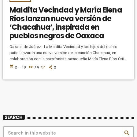
Maldita Vecindad y María Elena
Ríos lanzan nueva versión de
‘Chacahua’, inspirada en
pueblos negros de Oaxaca
Oaxaca de Juárez.- La Maldita Vecindad y los hijos del quinto
patio lanzaron una nueva versión de la canción Chacahua, en
colaboración con la saxofonista oaxaqueña María Elena Ríos Ortiz,
misma que además de sumarse al llamado de justicia para ella, es
today
2 — 10
74
2
un pronunciamiento contra el racismo que prevalece en México.
https://www.youtube.com/watch?
v=kZdEu4162bc&ab_channel=MalditaVecindad En entrevista con
EL UNIVERSAL, María Elena relata que desde el año pasado, a
través de un mensaje […]
SEARCH
search