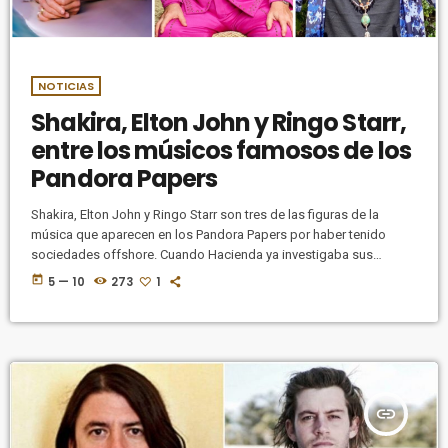
NOTICIAS
Shakira, Elton John y Ringo Starr,
entre los músicos famosos de los
Pandora Papers
Shakira, Elton John y Ringo Starr son tres de las figuras de la
música que aparecen en los Pandora Papers por haber tenido
sociedades offshore. Cuando Hacienda ya investigaba sus
finanzas, la cantante colombiana creó sociedades offshore en
today
5 — 10
273
1
paraísos fiscales. En la investigación liderada por el Consorcio
Internacional de Periodistas de Investigación (ICIJ, por sus siglas
en inglés), Shakira tiene tres empresas registradas en las Islas
Vírgenes Británicas, -territorio caribeño señalado como paraíso
fiscal por su régimen de impuestos […]
insert_link