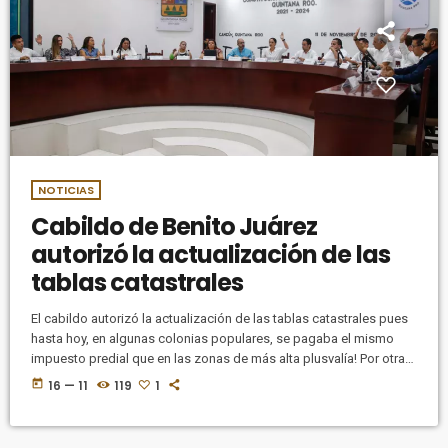
NOTICIAS
Cabildo de Benito Juárez
autorizó la actualización de las
tablas catastrales
El cabildo autorizó la actualización de las tablas catastrales pues
hasta hoy, en algunas colonias populares, se pagaba el mismo
impuesto predial que en las zonas de más alta plusvalía! Por otra
parte, el ayuntamiento toma la propiedad de el sitio web de cada
today
16 — 11
119
1
dependencia para evitar que los directores salientes hagan suyas
las contraseñas condicionando, o restringiendo el respectivo
acceso a las mismas.