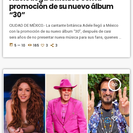
promoción de su nuevo álbum
“30”
CIUDAD DE MÉXICO.- La cantante británica Adele llegó a México
con la promoción de su nuevo álbum “30”, después de casi
seis años de no presentar nueva música para sus fans, quienes de
inmediato captaron las señales que la cantante puso por todo el
today
5 — 10
165
3
3
mundo. Fue el viernes 1 de octubre, por la noche, que el logo “30”
se comenzó a proyectar por los edificios más emblemáticos de
las principales ciudades del mundo, entre […]
insert_link