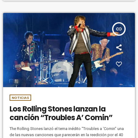
el propio Dave Grohl está […]
insert_link
NOTICIAS
Los Rolling Stones lanzan la
canción “Troubles A’ Comin”
The Rolling Stones lanzó el tema inédito “Troubles a ‘Comin” una
de las nuevas canciones que parecerán en la reedición por el 40