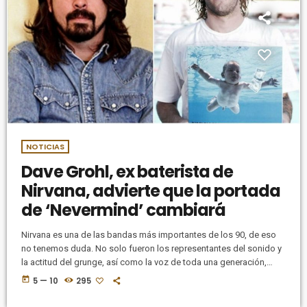
NOTICIAS
Dave Grohl, ex baterista de
Nirvana, advierte que la portada
de ‘Nevermind’ cambiará
Nirvana es una de las bandas más importantes de los 90, de eso
no tenemos duda. No solo fueron los representantes del sonido y
la actitud del grunge, así como la voz de toda una generación,
también entregaron uno de los mejores discos del género, el
today
5 — 10
295
icónico Nevermind. Sin embargo, en las últimas semanas las
cosas con este álbum se pusieron un poco intensas, tanto así que