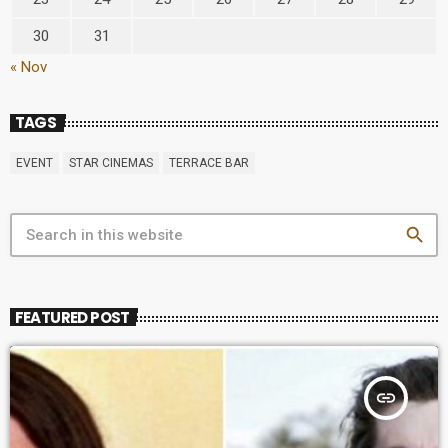
30
31
« Nov
TAGS
EVENT
STAR CINEMAS
TERRACE BAR
search
FEATURED POST
insert_link