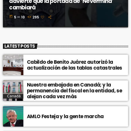
advierte que la portada de ‘Nevermind’
cambiará
today
5 — 10
295
LATEST POSTS
Cabildo de Benito Juárez autorizó la
actualización de las tablas catastrales
Nuestra embajada en Canadá; y la
permanencia del fiscal en la entidad, se
alejan cada vez más
AMLO Festeja y la gente marcha