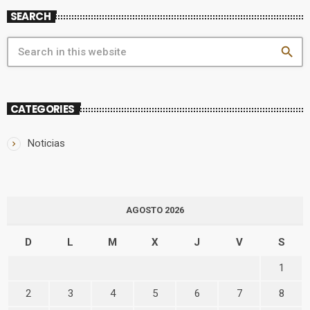
SEARCH
search
CATEGORIES
Noticias
AGOSTO 2026
D
L
M
X
J
V
S
1
2
3
4
5
6
7
8