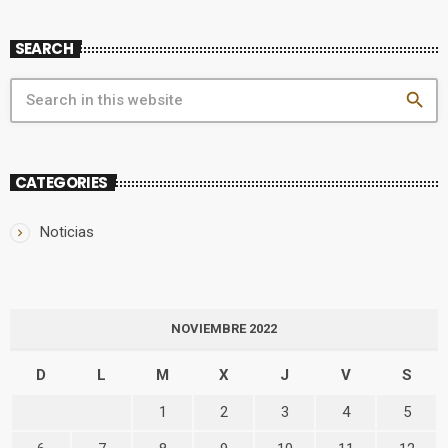
SEARCH
search
CATEGORIES
Noticias
NOVIEMBRE 2022
D
L
M
X
J
V
S
1
2
3
4
5