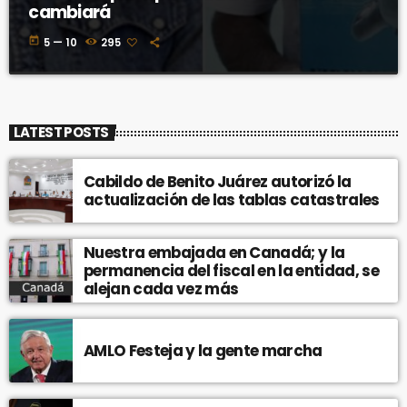
cambiará
today
5 — 10
295
LATEST POSTS
Cabildo de Benito Juárez autorizó la
actualización de las tablas catastrales
Nuestra embajada en Canadá; y la
permanencia del fiscal en la entidad, se
alejan cada vez más
AMLO Festeja y la gente marcha