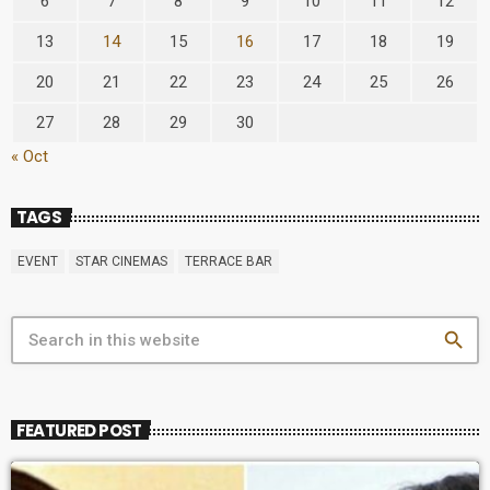
6
7
8
9
10
11
12
13
14
15
16
17
18
19
20
21
22
23
24
25
26
27
28
29
30
« Oct
TAGS
EVENT
STAR CINEMAS
TERRACE BAR
search
FEATURED POST