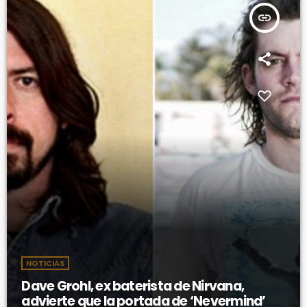
insert_link
NOTICIAS
Dave Grohl, ex baterista de Nirvana,
advierte que la portada de ‘Nevermind’