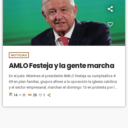
NOTICIAS
AMLO Festeja y la gente marcha
En el país: Mientras el presidente AMLO festeja su cumpleaños #
69 en plan familiar, grupos afines a la oposición la iglesia católica
y el sector empresarial, marchan el domingo 13 en protesta por la
propuesta de una reforma electoral, que pretende reducir los
today
14 — 11
25
1
onerosos gastos del actual INE así como la reducción de
senadores; diputados plurinominales, y regidores en los cabildos.