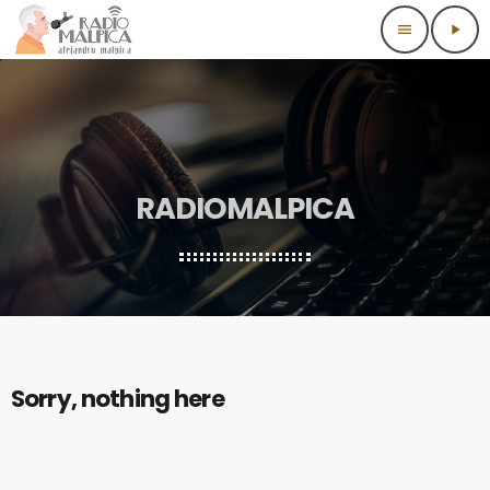
menu
play_arrow
RADIOMALPICA
Sorry, nothing here