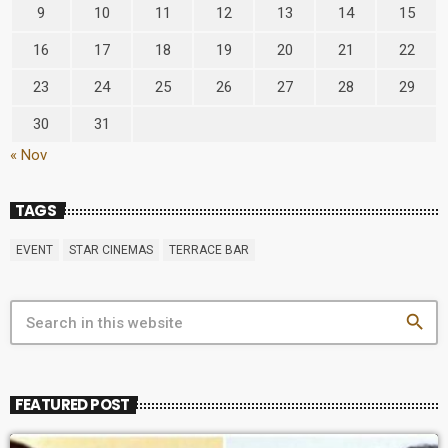
9
10
11
12
13
14
15
16
17
18
19
20
21
22
23
24
25
26
27
28
29
30
31
« Nov
TAGS
EVENT
STAR CINEMAS
TERRACE BAR
search
FEATURED POST