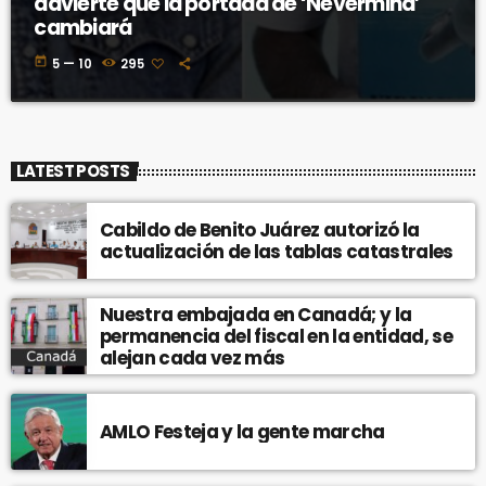
advierte que la portada de ‘Nevermind’
cambiará
today
5 — 10
295
LATEST POSTS
Cabildo de Benito Juárez autorizó la
actualización de las tablas catastrales
Nuestra embajada en Canadá; y la
permanencia del fiscal en la entidad, se
alejan cada vez más
AMLO Festeja y la gente marcha