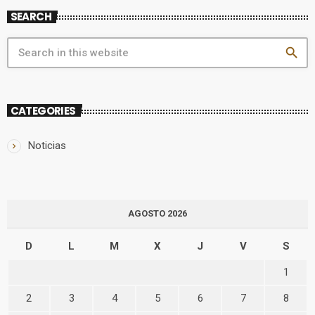
SEARCH
search
CATEGORIES
Noticias
AGOSTO 2026
D
L
M
X
J
V
S
1
2
3
4
5
6
7
8